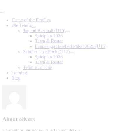
Skip
to
Toggle
content
Navigation
Home of the Fireflies
Die Teams
Jugend Baseball (U15)
Spielplan 2026
Team & Roster
Landesliga Baseball Pokal 2026 (U15)
Schüler Live Pitch (U12)
Spielplan 2026
Team & Roster
Team Barbecue
Training
Blog
About olivers
This author has not yet filled in any details.