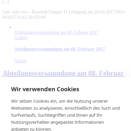
[...]
Safe oder out – Baseball Umpire D Lehrgang am 26.03.2017
2026-
04-02T16:42:26+02:00
Abteilungsversammlung am 08. Februar 2017
Gallery
Abteilungsversammlung am 08. Februar 2017
Archiv
Abteilungsversammlung am 08. Februar
2017
Wir verwenden Cookies
Wachstum braucht Organisation “Der erfreuliche Umstand dass
Baseball in Indersdorf [...]
Wir setzen Cookies ein, um die Nutzung unserer
Webseiten zu analysieren, einschließlich des Such und
Abteilungsversammlung am 08. Februar 2017
2026-04-
02T16:42:26+02:00
Surfverlaufs, Suchbegriffen und Ihnen auf Ihr
Nächstes Spiel U15
Nutzungsverhalten angepasste Informationen
Nächstes Spiel U12
anbieten zu können.