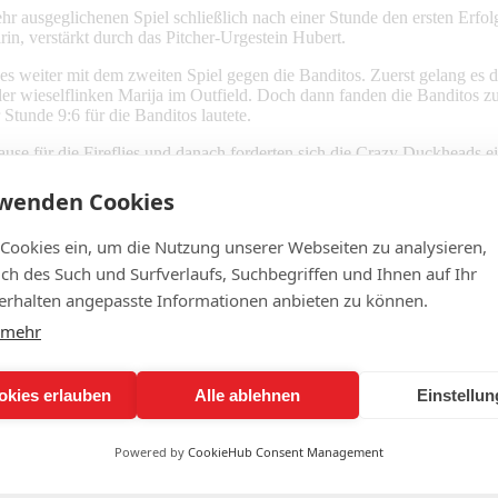
ehr ausgeglichenen Spiel schließlich nach einer Stunde den ersten Erfo
n, verstärkt durch das Pitcher-Urgestein Hubert.
s weiter mit dem zweiten Spiel gegen die Banditos. Zuerst gelang es d
er wieselflinken Marija im Outfield. Doch dann fanden die Banditos zu 
Stunde 9:6 für die Banditos lautete.
ause für die Fireflies und danach forderten sich die Crazy Duckheads
es wieder knapp mit 11:10 Runs.
rwenden Cookies
nd gastfreundlichen Erdingern zu verdanken war.
 Cookies ein, um die Nutzung unserer Webseiten zu analysieren,
lich des Such und Surfverlaufs, Suchbegriffen und Ihnen auf Ihr
rhalten angepasste Informationen anbieten zu können.
 mehr
okies erlauben
Alle ablehnen
Einstellu
Powered by
CookieHub Consent Management