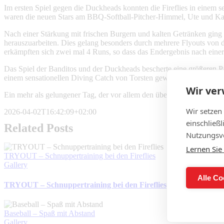
Im ersten Spiel gegen die Duckheads konnten die Fireflies in einem s
waren die neuen Stars am BBQ-Softball-Pitcher-Himmel, Ute und Kari
Nach einer Stärkung mit frischen Burgern und kalten Getränken ging e
herauszuarbeiten. Dies gelang besonders durch mehrere Flyouts von d
erkämpften sich zwei mal 4 Runs, so dass das Endergebnis nach einer 
Das Spiel der Banditos und der Duckheads bescherte eine größeren P
einem sensationellen Diving Catch von Torsten gewannen die Firefli
Wir ve
Ein mehr als gelungener Tag, der vor allem den überaus herzlichen u
Wir setzen
2026-04-02T16:42:09+02:00
einschließ
Related Posts
Nutzungsve
Lernen Sie
TRYOUT – Schnuppertraining bei den Fireflies
Gallery
Alle Co
TRYOUT – Schnuppertraining bei den Fireflies
Baseball – Spaß mit Abstand
Gallery