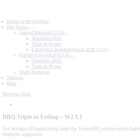
Skip
to
oggle
content
avigation
Home of the Fireflies
Die Teams
Jugend Baseball (U15)
Spielplan 2026
Team & Roster
Landesliga Baseball Pokal 2026 (U15)
Schüler Live Pitch (U12)
Spielplan 2026
Team & Roster
Team Barbecue
Training
Blog
Previous
Next
View
Larger
Image
BBQ Triple in Erding – W2 L1
Am heutigen Pfingstsonntag hatte das Team BBQ seinen ersten Außen
Mallards organisiert.