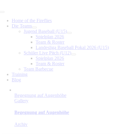
Skip
to
Toggle
content
Navigation
Home of the Fireflies
Die Teams
Jugend Baseball (U15)
Spielplan 2026
Team & Roster
Landesliga Baseball Pokal 2026 (U15)
Schüler Live Pitch (U12)
Spielplan 2026
Team & Roster
Team Barbecue
Training
Blog
Begegnung auf Augenhöhe
Gallery
Begegnung auf Augenhöhe
Archiv