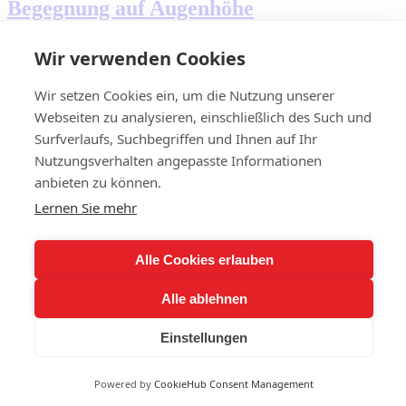
Begegnung auf Augenhöhe
Nicht selten, wenn der Spielplan für die kommende Saison
Wir verwenden Cookies
veröffentlicht [...]
Wir setzen Cookies ein, um die Nutzung unserer
Begegnung auf Augenhöhe
2026-04-02T16:42:09+02:00
Nächstes Spiel U15
Webseiten zu analysieren, einschließlich des Such und
Surfverlaufs, Suchbegriffen und Ihnen auf Ihr
Nächstes Spiel U12
Nutzungsverhalten angepasste Informationen
Sponsoren
anbieten zu können.
Lernen Sie mehr
Rechtliches
Toggle
Alle Cookies erlauben
Navigation
Impressum
Datenschutz
Alle ablehnen
© 2026 Inderdorf Fireflies
Einstellungen
Page load link
Go
to
Powered by
CookieHub Consent Management
Top