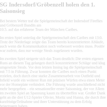
SG Indersdorf/Gröbenzell holen den 1.
Saisonsieg
Bei bestem Wetter traf die Spielgemeinschaft der Indersdorf Fireflies
und Gröbenzell Bandits am
10.5. auf das erfahrene Team der München Caribes.
Im ersten Spiel unterlag die Spielgemeinschaft den Caribes mit 13:0.
Trotz der Niederlage zeigte das Team bereits konzentriertere Abläufe,
auch wenn die Kommunikation noch verbessert werden muss. Positiv
war zudem, dass nur wenige Steals zugelassen wurden.
Im zweiten Spiel steigerte sich das Team deutlich: Die ersten eigenen
Runs an diesem Tag gelangen durch konzentriertere Schläge und klug
umgesetzte Steals. Vor dem letzten Inning lag die Spielgemeinschaft
mit 7:5 in Führung. Zwar konnten die Caribes noch einen Punkt
erzielen, doch durch eine starke Zusammenarbeit von Outfield und
Infield wurde ein weiterer Run mit präzisen Würfen etwa einen Meter
vor der Homeplate verhindert. Die Führung wurde anschließend nicht
mehr hergegeben – ein sensationeller erster Saisonsieg, der vor Allem
im zweiten Spiel an Spannung kaum zu übertreffen war. Großer Dank
geht an die drei U12-Spieler Olivier, Moritz und Hanna, die durch ihre
kurzfristigeTeilnahme und ihrer Unterstützung zu dem Erfolg
beigetragen haben.