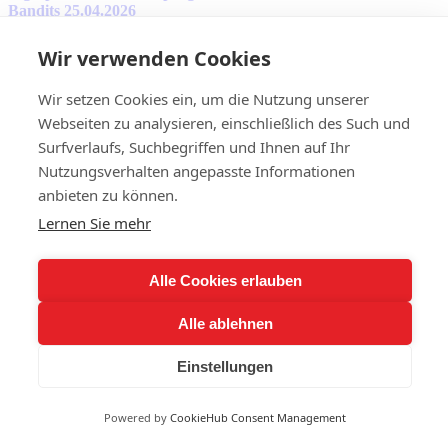
Bandits 25.04.2026
Wir verwenden Cookies
Fly-Balls vs Red Lions
Gallery
Wir setzen Cookies ein, um die Nutzung unserer
Webseiten zu analysieren, einschließlich des Such und
Fly-Balls vs Red Lions
Surfverlaufs, Suchbegriffen und Ihnen auf Ihr
Nächstes Spiel U15
Nutzungsverhalten angepasste Informationen
anbieten zu können.
Nächstes Spiel U12
Lernen Sie mehr
Sponsoren
Rechtliches
Alle Cookies erlauben
Toggle
Alle ablehnen
Navigation
Impressum
Datenschutz
Einstellungen
© 2026 Inderdorf Fireflies
Powered by
CookieHub Consent Management
Page load link
Go