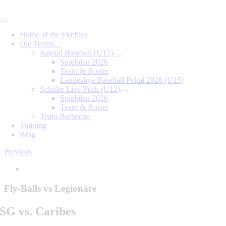
Skip
to
Toggle
content
Navigation
Home of the Fireflies
Die Teams
Jugend Baseball (U15)
Spielplan 2026
Team & Roster
Landesliga Baseball Pokal 2026 (U15)
Schüler Live Pitch (U12)
Spielplan 2026
Team & Roster
Team Barbecue
Training
Blog
Previous
View
Larger
Image
Fly-Balls vs Legionäre
SG vs. Caribes