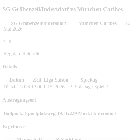
Skip
SG Gröbenzell/Indersdorf vs München Caribes
to
content
SG Gröbenzell/Indersdorf
München Caribes
10.
Mai 2026
7
-
6
Reguläre Spielzeit
Details
Datum
Zeit
Liga
Saison
Spieltag
10. Mai 2026
13:00
U15
2026
3. Spieltag / Spiel 2
Austragungsort
Ballpark: Sportplatzweg 39, 85229 Markt Indersdorf
Ergebnisse
Mannschaft
R
Endstand