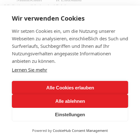
SG Gröbenzell/Indersdorf
7
Win
München Caribes
6
Loss
Wir verwenden Cookies
SG Gröbenzell/Indersdorf
Wir setzen Cookies ein, um die Nutzung unserer
Webseiten zu analysieren, einschließlich des Such und
AB
R
H
RBI
2B
3B
HR
SB
BB
SO
LOB
Surfverlaufs, Suchbegriffen und Ihnen auf Ihr
0
0
0
0
0
0
0
0
0
0
0
Nutzungsverhalten angepasste Informationen
IP
H
R
ER
BB
SO
HR
anbieten zu können.
0
0
0
0
0
0
0
Lernen Sie mehr
München Caribes
AB
R
H
RBI
2B
3B
HR
SB
BB
SO
LOB
Alle Cookies erlauben
0
0
0
0
0
0
0
0
0
0
0
Alle ablehnen
IP
H
R
ER
BB
SO
HR
0
0
0
0
0
0
0
Einstellungen
2026-05-11T07:03:22+02:00
Page load link
Go
Powered by
CookieHub Consent Management
to
Top